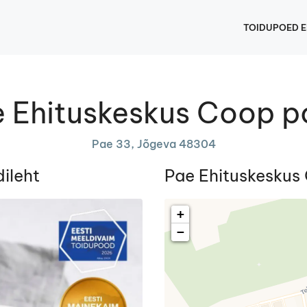
TOIDUPOED E
 Ehituskeskus Coop 
Pae 33, Jõgeva 48304
ileht
Pae Ehituskeskus
+
−