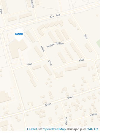
ravelers' Map is loading...
ee this after your page is loaded
ely, leafletJS files are missing.
Leaflet
| ©
OpenStreetMap
abistajad ja ©
CARTO