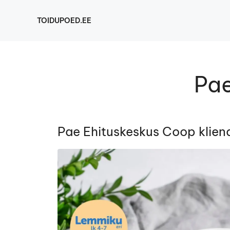
Skip
to
TOIDUPOED.EE
content
Pae
Pae Ehituskeskus Coop kliend