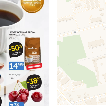
T
If you s
complet