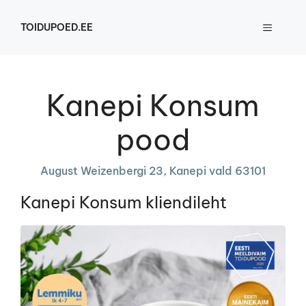
Skip
to
TOIDUPOED.EE
MENU
content
Kanepi Konsum
pood
August Weizenbergi 23, Kanepi vald 63101
Kanepi Konsum kliendileht