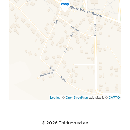
Travelers' Map is loading...
If you see this after your page is
loaded completely, leafletJS files
are missing.
Leaflet
| ©
OpenStreetMap
abistajad ja ©
CARTO
© 2026 Toidupoed.ee