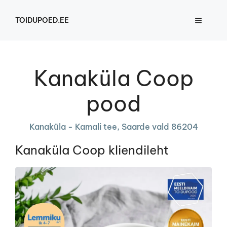
Skip
to
TOIDUPOED.EE
MENU
content
Kanaküla Coop
pood
Kanaküla - Kamali tee, Saarde vald 86204
Kanaküla Coop kliendileht