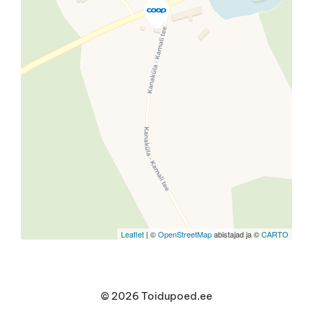
Travelers' Map is loading...
If you see this after your page is
loaded completely, leafletJS files
are missing.
Leaflet
| ©
OpenStreetMap
abistajad ja ©
CARTO
© 2026 Toidupoed.ee